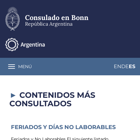
Pasar
al
contenido
Consulado en Bonn
principal
República Argentina
EN
DE
ES
MENÚ
Toggle navigation
CONTENIDOS MÁS
CONSULTADOS
FERIADOS Y DÍAS NO LABORABLES
Feriados y No Laborables El siguiente listado