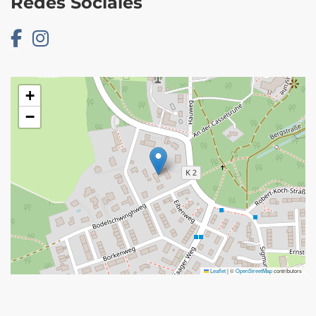
Redes Sociales
+
−
Leaflet
|
©
OpenStreetMap
contributors